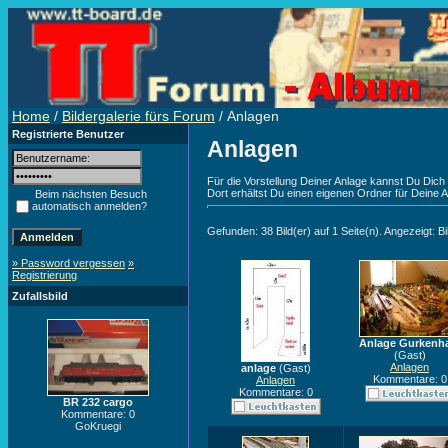
Home
/
Bildergalerie fürs Forum
/ Anlagen
Registrierte Benutzer
Anlagen
Für die Vorstellung Deiner Anlage kannst Du Dich au
Dort erhältst Du einen eigenen Ordner für Deine An
Beim nächsten Besuch
automatisch anmelden?
Gefunden: 38 Bild(er) auf 1 Seite(n). Angezeigt: Bi
» Password vergessen
»
Registrierung
Zufallsbild
Anlage Gurkenh
(Gast)
Anlagen
anlage
(Gast)
Kommentare: 0
Anlagen
Kommentare: 0
BR 232 cargo
Kommentare: 0
GoKruegi