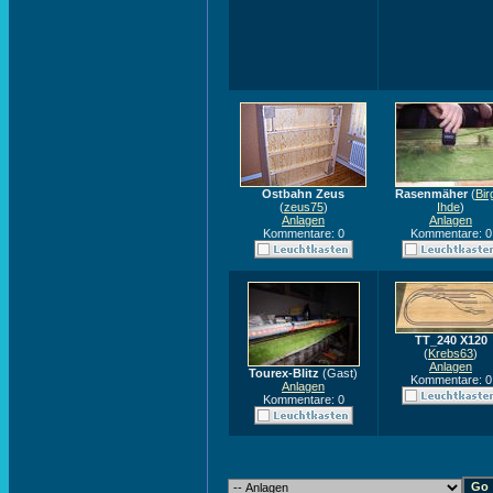
Ostbahn Zeus
Rasenmäher
(
Bir
(
zeus75
)
Ihde
)
Anlagen
Anlagen
Kommentare: 0
Kommentare: 0
TT_240 X120
(
Krebs63
)
Anlagen
Tourex-Blitz
(Gast)
Kommentare: 0
Anlagen
Kommentare: 0