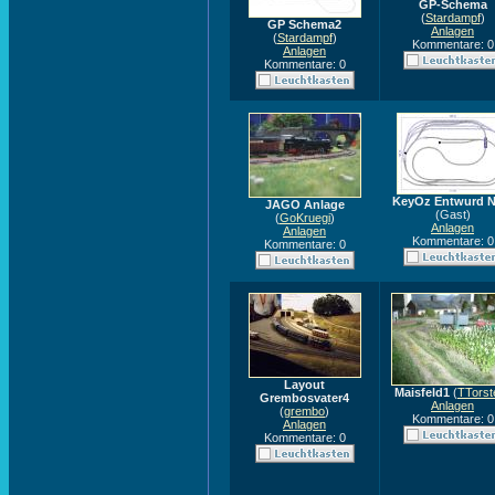
GP-Schema
(
Stardampf
)
GP Schema2
Anlagen
(
Stardampf
)
Kommentare: 0
Anlagen
Kommentare: 0
KeyOz Entwurd Nr
JAGO Anlage
(Gast)
(
GoKruegi
)
Anlagen
Anlagen
Kommentare: 0
Kommentare: 0
Layout
Maisfeld1
(
TTorst
Grembosvater4
Anlagen
(
grembo
)
Kommentare: 0
Anlagen
Kommentare: 0