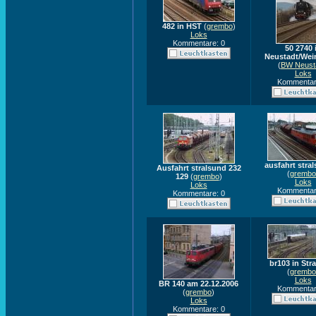
482 in HST
(
grembo
)
Loks
Kommentare: 0
50 2740 
Neustadt/Wei
(
BW Neust
Loks
Kommentar
ausfahrt stra
Ausfahrt stralsund 232
(
grembo
129
(
grembo
)
Loks
Loks
Kommentar
Kommentare: 0
br103 in Str
(
grembo
Loks
BR 140 am 22.12.2006
Kommentar
(
grembo
)
Loks
Kommentare: 0