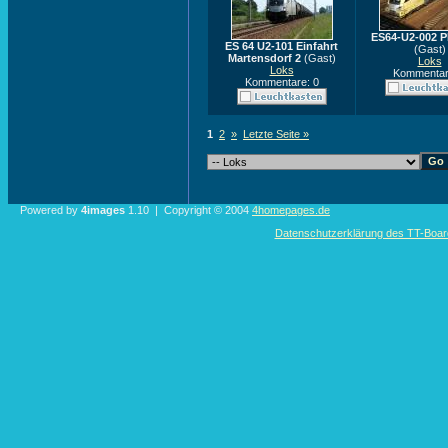
ES64-U2-002 P
ES 64 U2-101 Einfahrt
(Gast)
Martensdorf 2
(Gast)
Loks
Loks
Kommentar
Kommentare: 0
1
2
»
Letzte Seite »
Powered by
4images
1.10 | Copyright © 2004
4homepages.de
Datenschutzerklärung des TT-Boarde