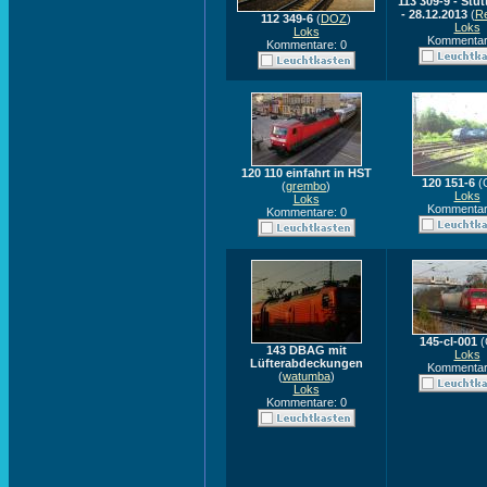
113 309-9 - Stut
- 28.12.2013
(
Re
112 349-6
(
DOZ
)
Loks
Loks
Kommentar
Kommentare: 0
120 110 einfahrt in HST
120 151-6
(
(
grembo
)
Loks
Loks
Kommentar
Kommentare: 0
145-cl-001
(
143 DBAG mit
Loks
Lüfterabdeckungen
Kommentar
(
watumba
)
Loks
Kommentare: 0