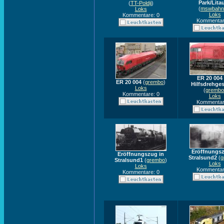
Park/Lita
(
TT-Poldij
)
(
mswbahn
Loks
Loks
Kommentare: 0
Kommentar
ER 20 004
ER 20 004
(
grembo
)
Hilfsdrehges
Loks
(
grembo
Kommentare: 0
Loks
Kommentar
Eröffnungsz
Eröffnungszug in
Stralsund2
(
g
Stralsund1
(
grembo
)
Loks
Loks
Kommentar
Kommentare: 0