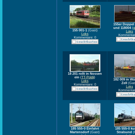
155er Doppel
und 118004
(
155 001-1
(Gast)
Loks
Loks
Kommentar
Kommentare: 0
18 201 rollt in Nossen
ein
(
TT-Poldij
)
182 009 in W
Loks
Zell
(Gas
Kommentare: 0
Loks
Kommentar
185 555-0 Einfahrt
185 555-0 ku
Martensdorf
(Gast)
Stralsund
(