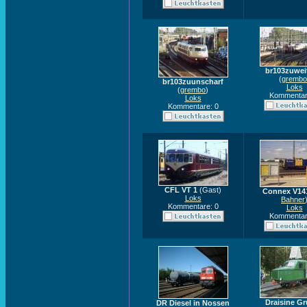
br103zuwei
(
grembo
br103zuunscharf
Loks
(
grembo
)
Kommentar
Loks
Kommentare: 0
CFL VT 1
(Gast)
Connex V14
Loks
Bahner
Kommentare: 0
Loks
Kommentar
Draisine Gr
DR Diesel in Nossen