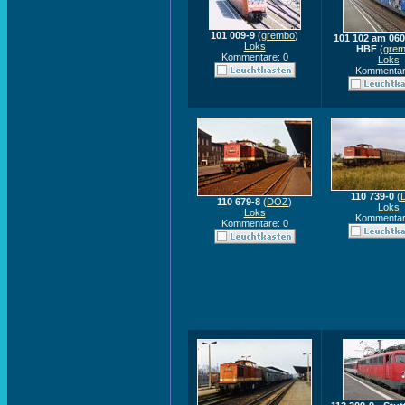
101 009-9
(
grembo
)
101 102 am 06
Loks
HBF
(
gre
Kommentare: 0
Loks
Kommentar
110 739-0
(
110 679-8
(
DOZ
)
Loks
Loks
Kommentar
Kommentare: 0