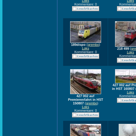
Loks
Loks
Kommentare: 0
Kommentar
189dispo
(
grembo
)
Loks
218 499
(
gr
Kommentare: 0
Loks
Kommentar
427 002 auf Pr
in HST 160807
Loks
427 002 auf
Kommentar
Premierenfahrt in HST
150807
(
grembo
)
Loks
Kommentare: 0