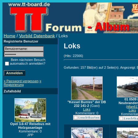
Home
/
Vorbild Datenbank
/ Loks
Registrierte Benutzer
Loks
(Hits: 22566)
Beim nächsten Besuch
automatisch anmelden?
Gefunden: 157 Bild(er) auf 2 Seite(n). Angezeigt: B
» Password vergessen
»
Registrierung
Zufallsbild
01 0509 
"Kessel Buntes" der DB
Neubrande
232 141-2
(Gast)
(
ttfan61
Loks
Loks
Kommentare: 0
Kommentar
Opel 3.6-47 Reisebus mit
Holzgasanlage
Kommentare: 0
JPP