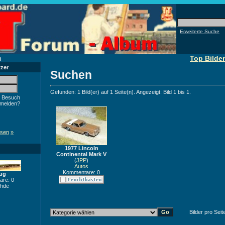
Erweiterte Suche
n
Top Bilder
tzer
Suchen
Gefunden: 1 Bild(er) auf 1 Seite(n). Angezeigt: Bild 1 bis 1.
 Besuch
nmelden?
ssen
»
1977 Lincoln
Continental Mark V
(
JPP
)
Autos
Kommentare: 0
ug
re: 0
Ihde
Bilder pro Seit