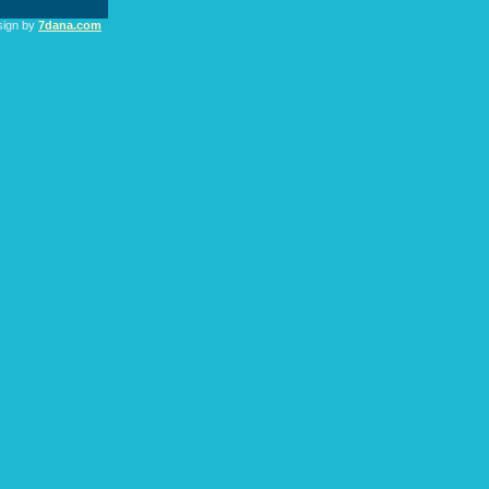
sign by
7dana.com