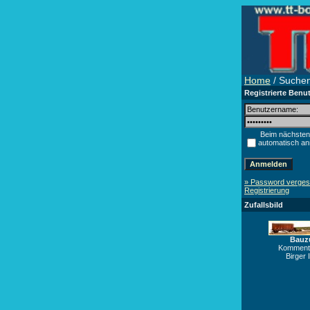
Home
/ Suche
Registrierte Benu
Beim nächsten
automatisch a
» Password verge
Registrierung
Zufallsbild
Bauz
Kommenta
Birger 