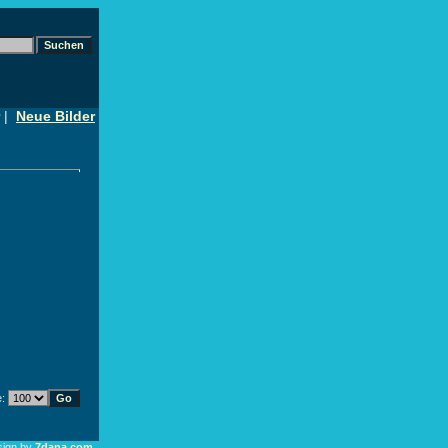
|
Neue Bilder
e:
sign by
7dana.com