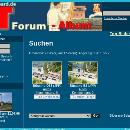
Erweiterte Suche
n
Top Bilder
tzer
Suchen
Gefunden: 2 Bild(er) auf 1 Seite(n). Angezeigt: Bild 1 bis 2.
 Besuch
nmelden?
ssen
»
Büssing D38
(
JPP
)
Büssing E3
(
JPP
)
Autos
Autos
Kommentare: 0
Kommentare: 0
l am 21.07.06
Bilder pro Seit
re: 0
aut
ges
1.10 | Copyright © 2004
4homepages.de
De