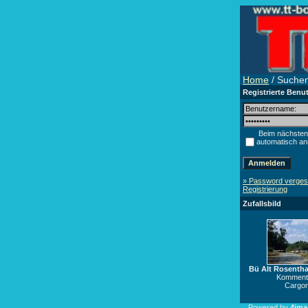
Home
/ Suche
Registrierte Benu
Beim nächsten
automatisch a
» Password verge
Registrierung
Zufallsbild
Bü Alt Rosentha
Kommenta
Cargon
Powered by
4ima