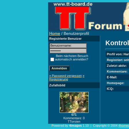
Home
/ Benutzerprofil
Registrierte Benutzer
Kontro
Profil von: Ha
Beim nächsten Besuch
automatisch anmelden?
Registriert seit
Zuletzt aktiv:
Kommentare:
» Password vergessen
»
E-Mail:
Registrierung
Homepage:
Zufallsbild
ICQ:
071
Kommentare: 0
TTorsten
Powered by
4images
1.10 | Copyright © 2004
4homep