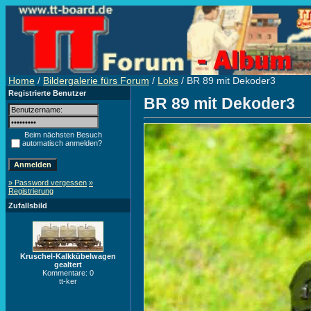
Home
/
Bildergalerie fürs Forum
/
Loks
/ BR 89 mit Dekoder3
Registrierte Benutzer
BR 89 mit Dekoder3
Beim nächsten Besuch
automatisch anmelden?
» Password vergessen
»
Registrierung
Zufallsbild
Kruschel-Kalkkübelwagen
gealtert
Kommentare: 0
tt-ker