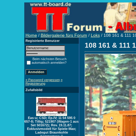
Home
/
Bildergalerie fürs Forum
/
Loks
/ 108 161 & 111 1
Registrierte Benutzer
108 161 & 111 
Beim nächsten Besuch
automatisch anmelden?
» Password vergessen
»
Registrierung
Zufallsbild
Eas-u; CSD; Ep.IV; 11 54 595 0
657-8; Tillig; 521907 (Wagen-1 aus
Set 501672); Rev. 19.11.87;
Exklusivmodell für Spiele-Max;
Ladegut Braunkohle