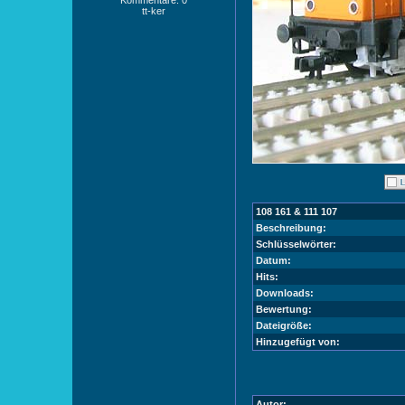
Kommentare: 0
tt-ker
108 161 & 111 107
Beschreibung:
Schlüsselwörter:
Datum:
Hits:
Downloads:
Bewertung:
Dateigröße:
Hinzugefügt von:
Autor: