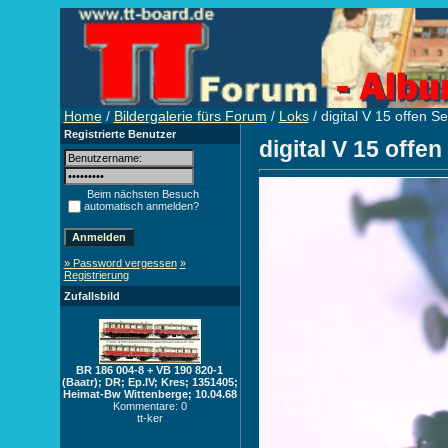
Home
/
Bildergalerie fürs Forum
/
Loks
/ digital V 15 offen Se
Registrierte Benutzer
digital V 15 offen
Beim nächsten Besuch
automatisch anmelden?
» Password vergessen
»
Registrierung
Zufallsbild
BR 186 004-8 + VB 190 820-1
(Baatr); DR; Ep.IV; Kres; 1351405;
Heimat-Bw Wittenberge; 10.04.68
Kommentare: 0
tt-ker