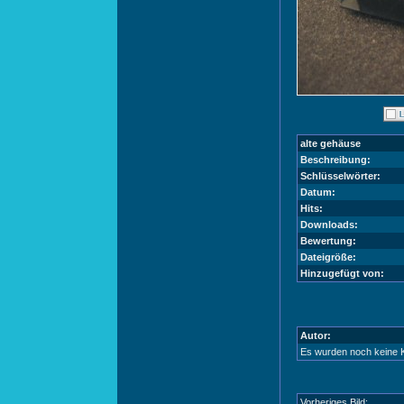
alte gehäuse
Beschreibung:
Schlüsselwörter:
Datum:
Hits:
Downloads:
Bewertung:
Dateigröße:
Hinzugefügt von:
Autor:
Es wurden noch keine
Vorheriges Bild: