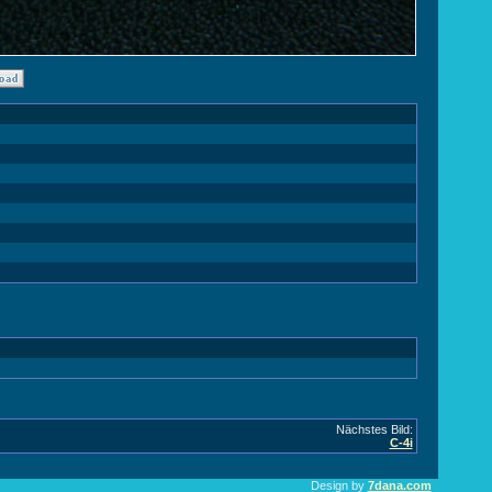
Nächstes Bild:
C-4i
Design by
7dana.com