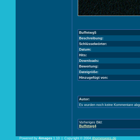
Buffetwg5
Beschreibung:
Schlüsselwörter:
Datum:
Hits:
Downloads:
Bewertung:
Dateigröße:
Hinzugefügt von:
Autor:
Es wurden noch keine Kommentare abg
Vorheriges Bild:
Buffetwg4
Powered by
4images
1.10 | Copyright © 2004
4homepages.de