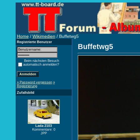
Home
/
Wikimedien
/ Buffetwg5
Registrierte Benutzer
Buffetwg5
Beim nächsten Besuch
automatisch anmelden?
» Password vergessen
»
Registrierung
Zufallsbild
Lada 2103
Kommentare: 0
JPP