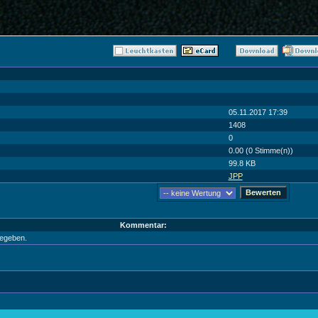
05.11.2017 17:39
1408
0
0.00 (0 Stimme(n))
99.8 KB
JPP
Kommentar:
egeben.