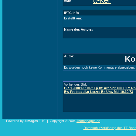
tt-ker
von:
IPTC Info
Erstellt am:
Name des Autors:
Autor:
Ko
Es wurden noch keine Kommentare abgegeben.
Vorheriges Bild:
BR 95 0009-1; DR; Ep.IV; Arnold; HN9027; Rbd
Bw Probstzella; Letzte Br. Unt. Mei 10.10.73
Powered by
4images
1.10 | Copyright © 2004
4homepages.de
Datenschutzerklärung des TT-Boarde