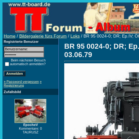
Home
/
Bildergalerie fürs Forum
/
Loks
/ BR 95 0024-0; DR; Ep.IV; Öl;
Registrierte Benutzer
BR 95 0024-0; DR; Ep.I
03.06.79
Beim nächsten Besuch
automatisch anmelden?
» Password vergessen
»
Registrierung
Zufallsbild
EpocheV
Kommentare: 0
TAURUSZ