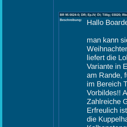
BR 95 0024-0; DR; Ep.IV; Öl; Tillig; 03020; Rb
Beschreibung:
Hallo Boarde
man kann si
Weihnachten 
liefert die 
Variante in 
am Rande, f
im Bereich T
Vorbildes!! 
Zahlreiche 
Erfreulich is
die Kuppelh