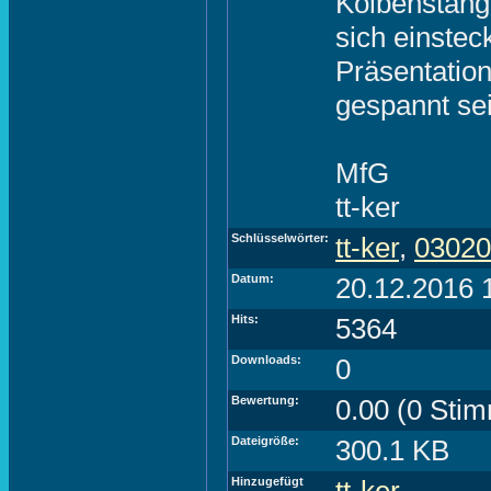
Kolbenstang
sich einstec
Präsentation
gespannt se
MfG
tt-ker
Schlüsselwörter:
tt-ker
,
03020
Datum:
20.12.2016 
Hits:
5364
Downloads:
0
Bewertung:
0.00 (0 Sti
Dateigröße:
300.1 KB
Hinzugefügt