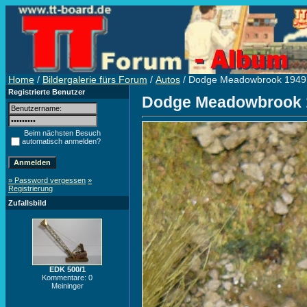
Home
/
Bildergalerie fürs Forum
/
Autos
/ Dodge Meadowbrook 1949
Registrierte Benutzer
Dodge Meadowbrook 
Beim nächsten Besuch
automatisch anmelden?
» Password vergessen
»
Registrierung
Zufallsbild
EDK 500/1
Kommentare: 0
Meininger