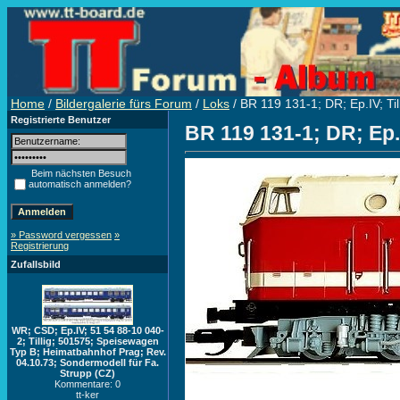
Home
/
Bildergalerie fürs Forum
/
Loks
/ BR 119 131-1; DR; Ep.IV; Ti
Registrierte Benutzer
BR 119 131-1; DR; Ep.
Beim nächsten Besuch
automatisch anmelden?
» Password vergessen
»
Registrierung
Zufallsbild
WR; CSD; Ep.IV; 51 54 88-10 040-
2; Tillig; 501575; Speisewagen
Typ B; Heimatbahnhof Prag; Rev.
04.10.73; Sondermodell für Fa.
Strupp (CZ)
Kommentare: 0
tt-ker