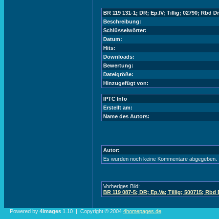
BR 119 131-1; DR; Ep.IV; Tillig; 02790; Rbd 
Beschreibung:
Schlüsselwörter:
Datum:
Hits:
Downloads:
Bewertung:
Dateigröße:
Hinzugefügt von:
IPTC Info
Erstellt am:
Name des Autors:
Autor:
Es wurden noch keine Kommentare abgegeben.
Vorheriges Bild:
BR 119 087-5; DR; Ep.Va; Tillig; 500715; Rbd 
Powered by
4images
1.10 | Copyright © 2004
4homepages.de