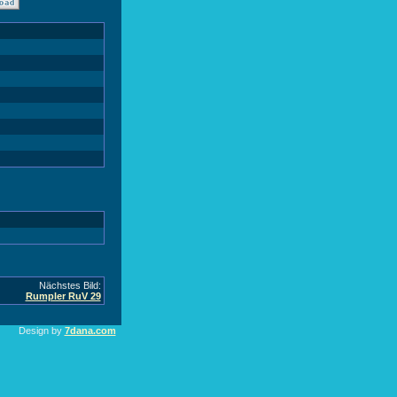
Nächstes Bild:
Rumpler RuV 29
Design by
7dana.com