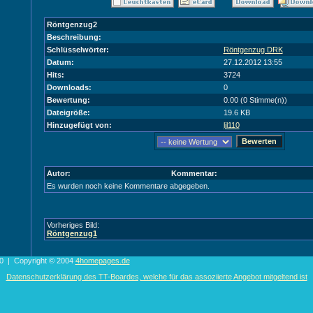
Röntgenzug2
Beschreibung:
Schlüsselwörter:
Röntgenzug DRK
Datum:
27.12.2012 13:55
Hits:
3724
Downloads:
0
Bewertung:
0.00 (0 Stimme(n))
Dateigröße:
19.6 KB
Hinzugefügt von:
ljl110
Autor:
Kommentar:
Es wurden noch keine Kommentare abgegeben.
Vorheriges Bild:
Röntgenzug1
0 | Copyright © 2004
4homepages.de
Datenschutzerklärung des TT-Boardes, welche für das assoziierte Angebot mitgeltend ist