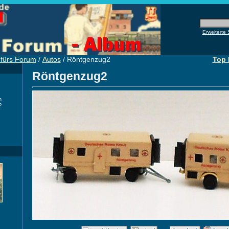
Erweiterte
e fürs Forum
/
Autos
/ Röntgenzug2
Top 
Röntgenzug2
h
?