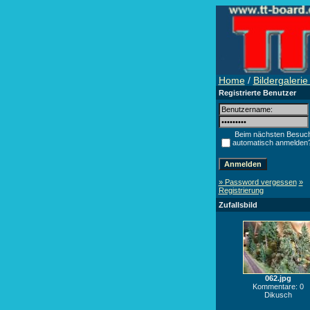
Home
/
Bildergaleri
Registrierte Benutzer
Beim nächsten Besuc
automatisch anmelden
» Password vergessen
»
Registrierung
Zufallsbild
062.jpg
Kommentare: 0
Dikusch