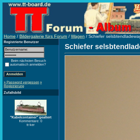
Home
/
Bildergalerie fürs Forum
/
Wagen
/ Schiefer selsbtendladewag
Registrierte Benutzer
Schiefer selsbtendlad
Beim nächsten Besuch
automatisch anmelden?
» Password vergessen
»
Registrierung
Zufallsbild
"Kabelcontainer" gealtert
Kommentare: 0
tt-ker