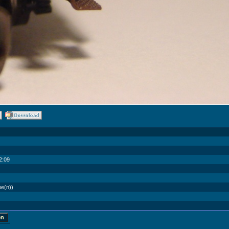
2:09
me(n))