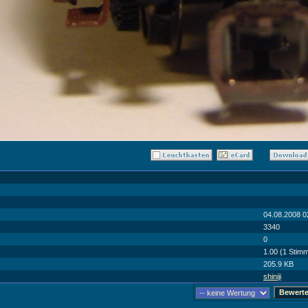
04.08.2008 0
3340
0
1.00 (1 Stim
205.9 KB
shiniji