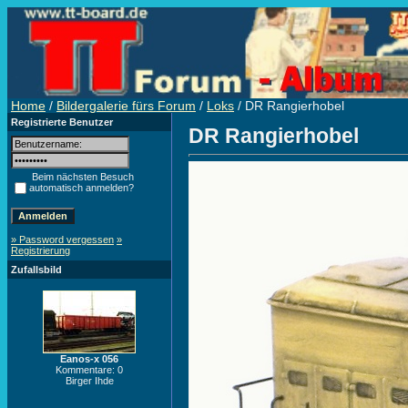
Home
/
Bildergalerie fürs Forum
/
Loks
/ DR Rangierhobel
Registrierte Benutzer
DR Rangierhobel
Beim nächsten Besuch
automatisch anmelden?
» Password vergessen
»
Registrierung
Zufallsbild
Eanos-x 056
Kommentare: 0
Birger Ihde