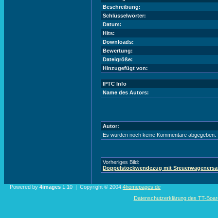
Beschreibung:
Schlüsselwörter:
Datum:
Hits:
Downloads:
Bewertung:
Dateigröße:
Hinzugefügt von:
IPTC Info
Name des Autors:
Autor:
Es wurden noch keine Kommentare abgegeben.
Vorheriges Bild:
Doppelstockwendezug mit Sreuerwagenersa
Powered by
4images
1.10 | Copyright © 2004
4homepages.de
Datenschutzerklärung des TT-Boarde