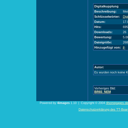
Digitalkupplung
Beschreibung:
Mei
Schlüsselwörter:
Dig
Datum:
17.
Hits:
695
Downloads:
26
Bewertung:
5.0
Dateigröße:
268
Hinzugefügt von:
jf-
Autor:
Es wurden noch keine 
Vorheriges Bild:
BR65_NEM
Powered by
4images
1.10 | Copyright © 2004
4homepages.d
Datenschutzerklärung des TT-Boarde