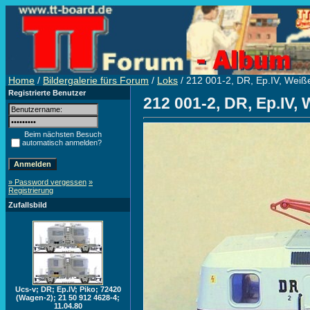
Home
/
Bildergalerie fürs Forum
/
Loks
/ 212 001-2, DR, Ep.IV, Weiß
Registrierte Benutzer
212 001-2, DR, Ep.IV,
Beim nächsten Besuch
automatisch anmelden?
» Password vergessen
»
Registrierung
Zufallsbild
Ucs-v; DR; Ep.IV; Piko; 72420
(Wagen-2); 21 50 912 4628-4;
11.04.80