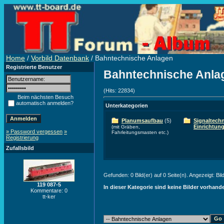
Home
/
Vorbild Datenbank
/ Bahntechnische Anlagen
Registrierte Benutzer
Bahntechnische Anla
(Hits: 22834)
Beim nächsten Besuch
automatisch anmelden?
Unterkategorien
Planumsaufbau
(5)
Signaltech
Einrichtun
(mit Gräben,
» Password vergessen
»
Fahrleitungsmasten etc.)
Registrierung
Zufallsbild
Gefunden: 0 Bild(er) auf 0 Seite(n). Angezeigt: Bild
119 087-5
In dieser Kategorie sind keine Bilder vorhand
Kommentare: 0
tt-ker